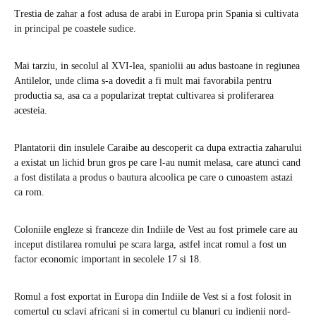
Trestia de zahar a fost adusa de arabi in Europa prin Spania si cultivata
in principal pe coastele sudice.
Mai tarziu, in secolul al XVI-lea, spaniolii au adus bastoane in regiunea
Antilelor, unde clima s-a dovedit a fi mult mai favorabila pentru
productia sa, asa ca a popularizat treptat cultivarea si proliferarea
acesteia.
Plantatorii din insulele Caraibe au descoperit ca dupa extractia zaharului
a existat un lichid brun gros pe care l-au numit melasa, care atunci cand
a fost distilata a produs o bautura alcoolica pe care o cunoastem astazi
ca rom.
Coloniile engleze si franceze din Indiile de Vest au fost primele care au
inceput distilarea romului pe scara larga, astfel incat romul a fost un
factor economic important in secolele 17 si 18.
Romul a fost exportat in Europa din Indiile de Vest si a fost folosit in
comertul cu sclavi africani si in comertul cu blanuri cu indienii nord-