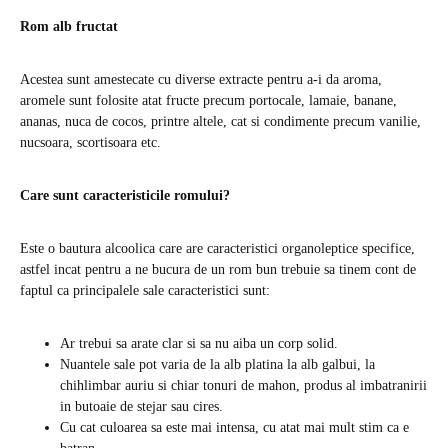
Rom alb fructat
Acestea sunt amestecate cu diverse extracte pentru a-i da aroma,
aromele sunt folosite atat fructe precum portocale, lamaie, banane,
ananas, nuca de cocos, printre altele, cat si condimente precum vanilie,
nucsoara, scortisoara etc.
Care sunt caracteristicile romului?
Este o bautura alcoolica care are caracteristici organoleptice specifice,
astfel incat pentru a ne bucura de un rom bun trebuie sa tinem cont de
faptul ca principalele sale caracteristici sunt:
Ar trebui sa arate clar si sa nu aiba un corp solid.
Nuantele sale pot varia de la alb platina la alb galbui, la
chihlimbar auriu si chiar tonuri de mahon, produs al imbatranirii
in butoaie de stejar sau cires.
Cu cat culoarea sa este mai intensa, cu atat mai mult stim ca e