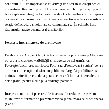
conținutului. Este important să fii activ și implicat în interacțiunea cu
urmăritorii. Răspunde prompt la comentarii, întrebări și mesaje private.
Nu aștepta ore întregi să faci asta. Fii deschis la feedback și încurajează
conversațiile cu urmăritorii tăi. Această interacțiune activă va construi o
relație de încredere și loialitate cu comunitatea ta. În schimb, lipsa
răspunsului atrage dezinteresul următorilor.
Folosește instrumentele de promovare
Facebook oferă o gamă largă de instrumente de promovare plătite, care
pot ajuta la creșterea vizibilității și atragerea de noi urmăritori.
Folosește funcții precum „Boost Post” sau „Promovează Pagina” pentru
a-ți transmite conținutul către un public mai larg. Ai posibilitatea să
definești criterii precise de targetare, cum ar fi locația, interesele sau
demografia, pentru a ajunge la audiența potrivită.
Începe cu sume mici pe care să le investești în reclame, testează mai
multe texte și formate de prezentare video și analizează ce funcționează
și ce nu.