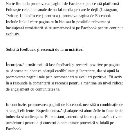
Nu te limita la promovarea paginii de Facebook pe această platformă.
Folosește celelalte canale de social media pe care le deții (Instagram,
Twitter, LinkedIn etc.) pentru a-ți promova pagina de Facebook.
Include linkul către pagina ta în bio sau în postările relevante și
încurajează urmăritorii să te urmărească și pe Facebook pentru conținut
exclusiv.
Solicită feedback și recenzii de la urmăritori
Încurajează urmăritorii să lase feedback și recenzii pozitive pe pagina
ta. Aceasta nu doar că adaugă credibilitate și încredere, dar și ajută la
promovarea paginii tale prin recomandări și evaluări pozitive. Fii activ
în a răspunde la comentarii și recenzii pentru a menține un nivel ridicat
de angajament cu comunitatea ta.
In concluzie, promovarea paginii de Facebook necesită o combinație de
strategii eficiente. Experimentează și adaptează abordările în funcție de
industria și audiența ta. Fii constant, autentic și interacționează activ cu
urmăritorii pentru a-ți construi o comunitate puternică și loială pe
Facebook.