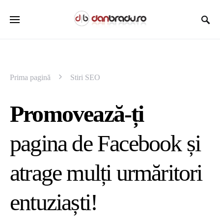
Prima pagină
Stiri SEO
Promovează-ți
pagina de Facebook și
atrage mulți urmăritori
entuziaști!