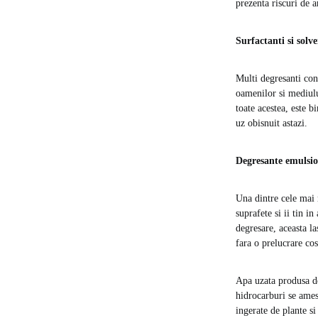
prezenta riscuri de a
Surfactanti si solve
Multi degresanti cont
oamenilor si mediulu
toate acestea, este b
uz obisnuit astazi.
Degresante emulsio
Una dintre cele mai 
suprafete si ii tin i
degresare, aceasta l
fara o prelucrare cos
Apa uzata produsa de
hidrocarburi se ames
ingerate de plante si