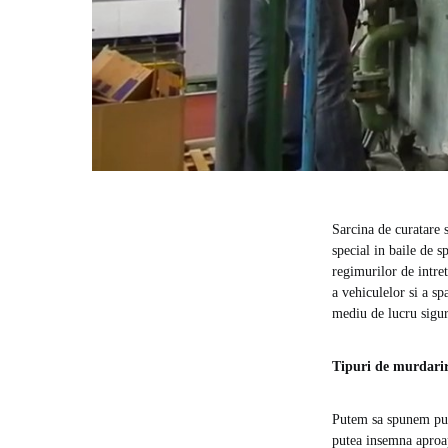
Sarcina de curatare s
special in baile de s
regimurilor de intre
a vehiculelor si a sp
mediu de lucru sigur
Tipuri de murdarir
Putem sa spunem pur 
putea insemna aproap