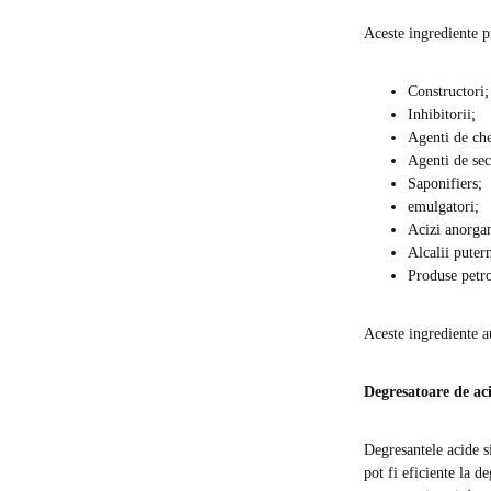
Aceste ingrediente p
Constructori;
Inhibitorii;
Agenti de che
Agenti de sec
Saponifiers;
emulgatori;
Acizi anorgan
Alcalii puter
Produse petro
Aceste ingrediente au
Degresatoare de aci
Degresantele acide si
pot fi eficiente la d