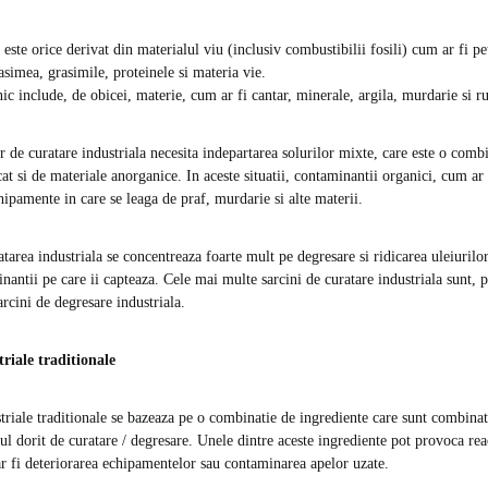
 este orice derivat din materialul viu (inclusiv combustibilii fosili) cum ar fi pe
asimea, grasimile, proteinele si materia vie.
ic include, de obicei, materie, cum ar fi cantar, minerale, argila, murdarie si r
r de curatare industriala necesita indepartarea solurilor mixte, care este o combi
at si de materiale anorganice. In aceste situatii, contaminantii organici, cum ar 
ipamente in care se leaga de praf, murdarie si alte materii.
tarea industriala se concentreaza foarte mult pe degresare si ridicarea uleiurilo
antii pe care ii capteaza. Cele mai multe sarcini de curatare industriala sunt, 
arcini de degresare industriala.
riale traditionale
triale traditionale se bazeaza pe o combinatie de ingrediente care sunt combinat
ul dorit de curatare / degresare. Unele dintre aceste ingrediente pot provoca rea
r fi deteriorarea echipamentelor sau contaminarea apelor uzate.