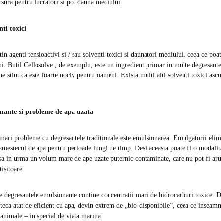
rsura pentru lucratori si pot dauna mediului.
nti toxici
in agenti tensioactivi si / sau solventi toxici si daunatori mediului, ceea ce po
i. Butil Cellosolve , de exemplu, este un ingredient primar in multe degresante
ine stiut ca este foarte nociv pentru oameni. Exista multi alti solventi toxici asc
nante si probleme de apa uzata
mari probleme cu degresantele traditionale este emulsionarea. Emulgatorii elim
n amestecul de apa pentru perioade lungi de timp. Desi aceasta poate fi o modalit
asa in urma un volum mare de ape uzate puternic contaminate, care nu pot fi aru
tisitoare.
 degresantele emulsionante contine concentratii mari de hidrocarburi toxice. D
teca atat de eficient cu apa, devin extrem de „bio-disponibile”, ceea ce inseamn
 animale – in special de viata marina.