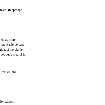
 uzate. In aproape
ele asociate
n materiale pe baza
minat si nevoia de
i pot pune mediul in
irect asupra
le toxice si