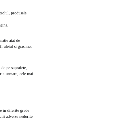
trolul, produsele
ugina.
natie atat de
fi uleiul si grasimea
r de pe suprafete,
prin urmare, cele mai
e in diferite grade
ctii adverse nedorite