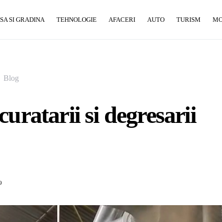
SA SI GRADINA
TEHNOLOGIE
AFACERI
AUTO
TURISM
M
Blog
curatarii si degresarii
9