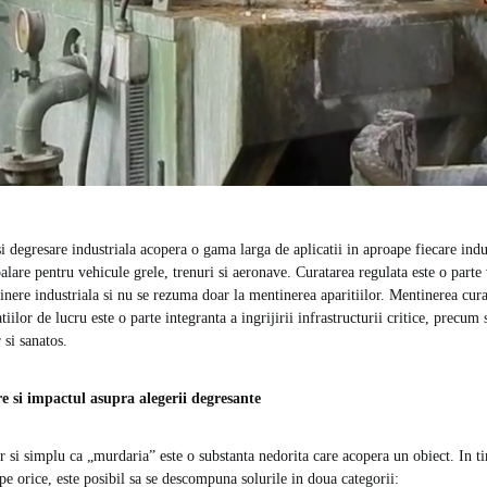
i degresare industriala acopera o gama larga de aplicatii in aproape fiecare indu
palare pentru vehicule grele, trenuri si aeronave. Curatarea regulata este o parte 
tinere industriala si nu se rezuma doar la mentinerea aparitiilor. Mentinerea cur
atiilor de lucru este o parte integranta a ingrijirii infrastructurii critice, precum
 si sanatos.
e si impactul asupra alegerii degresante
si simplu ca „murdaria” este o substanta nedorita care acopera un obiect. In ti
e orice, este posibil sa se descompuna solurile in doua categorii: