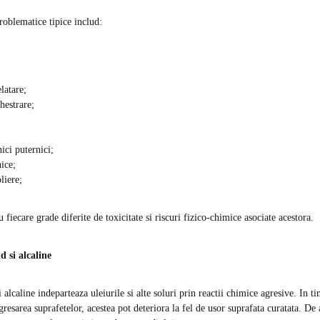
roblematice tipice includ:
latare;
hestrare;
ici puternici;
nice;
liere;
 fiecare grade diferite de toxicitate si riscuri fizico-chimice asociate acestora.
d si alcaline
 alcaline indeparteaza uleiurile si alte soluri prin reactii chimice agresive. In ti
egresarea suprafetelor, acestea pot deteriora la fel de usor suprafata curatata. D