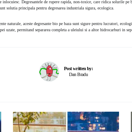
e inlocuiesc. Degresantele de rupere rapida, non-toxice, care ridica solurile pe b
unt solutia principala pentru degresarea industriala sigura, ecologica.
nte naturale, aceste degresante bio pe baza sunt sigure pentru lucratori, ecologi
pei uzate, permitand separarea completa a uleiului si a altor hidrocarburi in sep
Post written by:
Dan Bradu