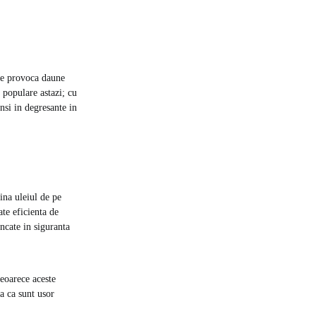
ate provoca daune
 populare astazi; cu
unsi in degresante in
ina uleiul de pe
ate eficienta de
ncate in siguranta
eoarece aceste
a ca sunt usor