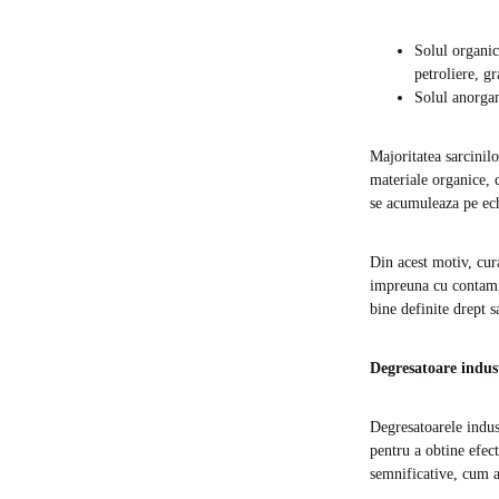
Solul organic
petroliere, gr
Solul anorgan
Majoritatea sarcinilo
materiale organice, c
se acumuleaza pe ech
Din acest motiv, cura
impreuna cu contamin
bine definite drept s
Degresatoare indust
Degresatoarele indus
pentru a obtine efect
semnificative, cum a