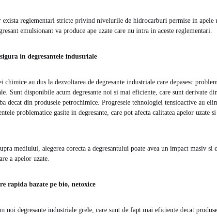
r exista reglementari stricte privind nivelurile de hidrocarburi permise in apele
egresant emulsionant va produce ape uzate care nu intra in aceste reglementari.
sigura in degresantele industriale
ei chimice au dus la dezvoltarea de degresante industriale care depasesc problem
ale. Sunt disponibile acum degresante noi si mai eficiente, care sunt derivate di
ba decat din produsele petrochimice. Progresele tehnologiei tensioactive au eli
ntele problematice gasite in degresante, care pot afecta calitatea apelor uzate s
upra mediului, alegerea corecta a degresantului poate avea un impact masiv si d
are a apelor uzate.
re rapida bazate pe bio, netoxice
m noi degresante industriale grele, care sunt de fapt mai eficiente decat produse