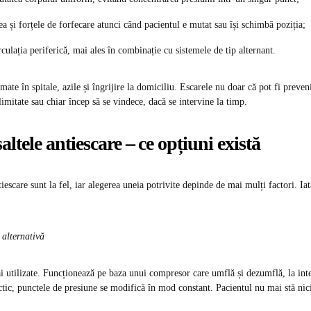
ea și forțele de forfecare atunci când pacientul e mutat sau își schimbă poziția;
rculația periferică, mai ales în combinație cu sistemele de tip alternant.
mate în spitale, azile și îngrijire la domiciliu. Escarele nu doar că pot fi preven
 limitate sau chiar încep să se vindece, dacă se intervine la timp.
altele antiescare – ce opțiuni există
tiescare sunt la fel, iar alegerea uneia potrivite depinde de mai mulți factori. Ia
 alternativă
i utilizate. Funcționează pe baza unui compresor care umflă și dezumflă, la inte
actic, punctele de presiune se modifică în mod constant. Pacientul nu mai stă nic