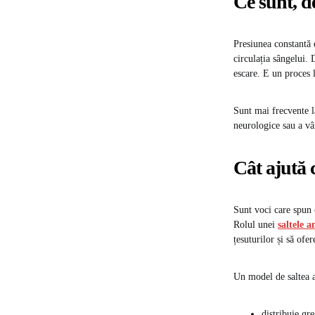
Ce sunt, de
Presiunea constantă 
circulația sângelui. 
escare. E un proces l
Sunt mai frecvente la
neurologice sau a vârs
Cât ajută 
Sunt voci care spun c
Rolul unei
saltele a
țesuturilor și să ofer
Un model de saltea a
distribuie gr