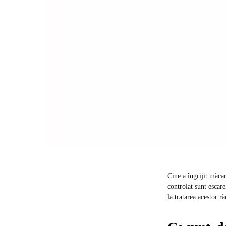
Cine a îngrijit măca
controlat sunt escar
la tratarea acestor ră