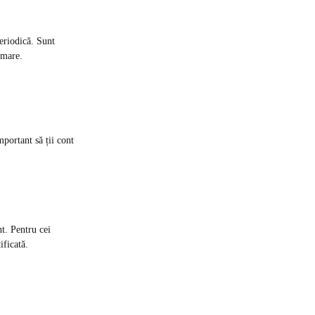
eriodică. Sunt
 mare.
portant să ții cont
t. Pentru cei
ificată.