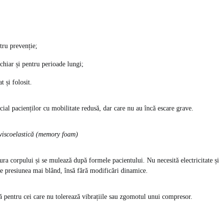
tru prevenție;
 chiar și pentru perioade lungi;
 și folosit.
ial pacienților cu mobilitate redusă, dar care nu au încă escare grave.
 viscoelastică (memory foam)
ra corpului și se mulează după formele pacientului. Nu necesită electricitate ș
uie presiunea mai blând, însă fără modificări dinamice.
ă pentru cei care nu tolerează vibrațiile sau zgomotul unui compresor.