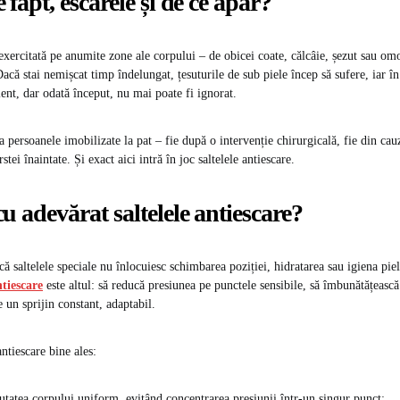
 fapt, escarele și de ce apar?
exercitată pe anumite zone ale corpului – de obicei coate, călcâie, șezut sau om
Dacă stai nemișcat timp îndelungat, țesuturile de sub piele încep să sufere, iar 
ent, dar odată început, nu mai poate fi ignorat.
 persoanele imobilizate la pat – fie după o intervenție chirurgicală, fie din cau
tei înaintate. Și exact aici intră în joc saltelele antiescare.
cu adevărat saltelele antiescare?
ă saltelele speciale nu înlocuiesc schimbarea poziției, hidratarea sau igiena piel
ntiescare
este altul: să reducă presiunea pe punctele sensibile, să îmbunătățeasc
e un sprijin constant, adaptabil.
ntiescare bine ales:
eutatea corpului uniform, evitând concentrarea presiunii într-un singur punct;