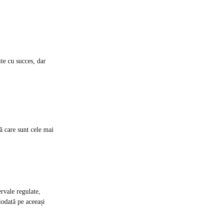
ite cu succes, dar
tă care sunt cele mai
rvale regulate,
iodată pe aceeași