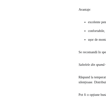
Avantaje:
excelente pen
confortabile,
ușor de montat
Se recomandă în spec
Saltelele din spumă
Răspund la temperatu
silențioase. Distrib
Pot fi o opțiune bun