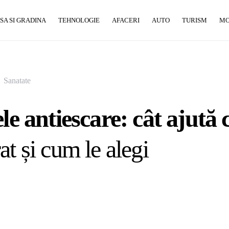
SA SI GRADINA
TEHNOLOGIE
AFACERI
AUTO
TURISM
M
Sanatate
ele antiescare: cât ajută 
at și cum le alegi