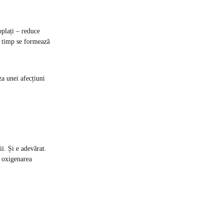
oplați – reduce
în timp se formează
za unei afecțiuni
ii. Și e adevărat.
ă oxigenarea