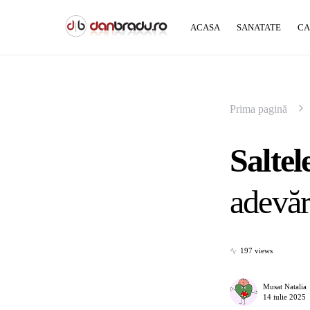
ACASA
SANATATE
CA
Prima pagină
Saltel
adevăr
197 views
Musat Natalia
14 iulie 2025