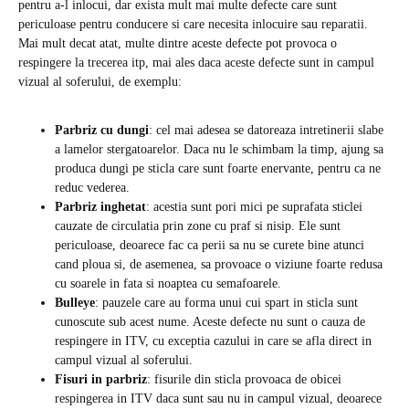
pentru a-l inlocui, dar exista mult mai multe defecte care sunt
periculoase pentru conducere si care necesita inlocuire sau reparatii.
Mai mult decat atat, multe dintre aceste defecte pot provoca o
respingere la trecerea itp, mai ales daca aceste defecte sunt in campul
vizual al soferului, de exemplu:
Parbriz cu dungi
: cel mai adesea se datoreaza intretinerii slabe
a lamelor stergatoarelor. Daca nu le schimbam la timp, ajung sa
produca dungi pe sticla care sunt foarte enervante, pentru ca ne
reduc vederea.
Parbriz inghetat
: acestia sunt pori mici pe suprafata sticlei
cauzate de circulatia prin zone cu praf si nisip. Ele sunt
periculoase, deoarece fac ca perii sa nu se curete bine atunci
cand ploua si, de asemenea, sa provoace o viziune foarte redusa
cu soarele in fata si noaptea cu semafoarele.
Bulleye
: pauzele care au forma unui cui spart in sticla sunt
cunoscute sub acest nume. Aceste defecte nu sunt o cauza de
respingere in ITV, cu exceptia cazului in care se afla direct in
campul vizual al soferului.
Fisuri in parbriz
: fisurile din sticla provoaca de obicei
respingerea in ITV daca sunt sau nu in campul vizual, deoarece