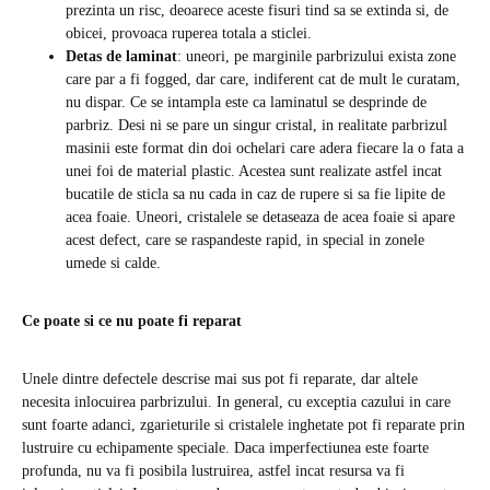
prezinta un risc, deoarece aceste fisuri tind sa se extinda si, de
obicei, provoaca ruperea totala a sticlei.
Detas de laminat
: uneori, pe marginile parbrizului exista zone
care par a fi fogged, dar care, indiferent cat de mult le curatam,
nu dispar. Ce se intampla este ca laminatul se desprinde de
parbriz. Desi ni se pare un singur cristal, in realitate parbrizul
masinii este format din doi ochelari care adera fiecare la o fata a
unei foi de material plastic. Acestea sunt realizate astfel incat
bucatile de sticla sa nu cada in caz de rupere si sa fie lipite de
acea foaie. Uneori, cristalele se detaseaza de acea foaie si apare
acest defect, care se raspandeste rapid, in special in zonele
umede si calde.
Ce poate si ce nu poate fi reparat
Unele dintre defectele descrise mai sus pot fi reparate, dar altele
necesita inlocuirea parbrizului. In general, cu exceptia cazului in care
sunt foarte adanci, zgarieturile si cristalele inghetate pot fi reparate prin
lustruire cu echipamente speciale. Daca imperfectiunea este foarte
profunda, nu va fi posibila lustruirea, astfel incat resursa va fi