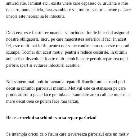
antiradiatie, laminat etc., exista unele care depasesc cu usurinta o mie
de euro, numai sticla, fara asamblare sau muluri sau ornamente pe care
uneori este necesar sa le inlocuiti.
De aceea, este foarte recomandat sa includem lunile in costul asigurarii
noastre obligatorii, lucru pe care majoritatea soferilor il fac. In acest
fel, este mult mai ieftin pentru noi sa ne confruntam cu aceste reparatii
scumpe. Tocmai din acest motiv, pentru a reduce costurile, in ultimii
ani au fost dezvoltate foarte mult tehnicile care permit repararea unui
parbriz spart si evitarea inlocuirii acestuia.
Noi suntem mai mult in favoarea repararii fisurilor atunci cand poti
decat sa schimbi parbrizul masinii. Motivul este ca etansarea pe care
producatorul o poate face pe linia de asamblare are o calitate mult mai
mare decat ceea ce putem face mai tarziu.
De ce ar trebui sa schimb sau sa repar parbrizul
Se intampla oricui ca o fisura care traverseaza parbrizul este un motiv