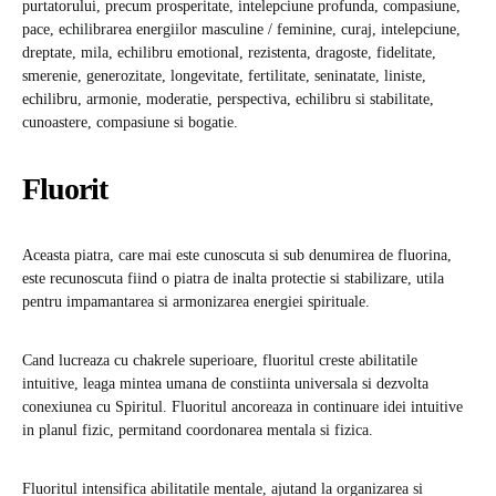
purtatorului, precum prosperitate, intelepciune profunda, compasiune,
pace, echilibrarea energiilor masculine / feminine, curaj, intelepciune,
dreptate, mila, echilibru emotional, rezistenta, dragoste, fidelitate,
smerenie, generozitate, longevitate, fertilitate, seninatate, liniste,
echilibru, armonie, moderatie, perspectiva, echilibru si stabilitate,
cunoastere, compasiune si bogatie.
Fluorit
Aceasta piatra, care mai este cunoscuta si sub denumirea de fluorina,
este recunoscuta fiind o piatra de inalta protectie si stabilizare, utila
pentru impamantarea si armonizarea energiei spirituale.
Cand lucreaza cu chakrele superioare, fluoritul creste abilitatile
intuitive, leaga mintea umana de constiinta universala si dezvolta
conexiunea cu Spiritul. Fluoritul ancoreaza in continuare idei intuitive
in planul fizic, permitand coordonarea mentala si fizica.
Fluoritul intensifica abilitatile mentale, ajutand la organizarea si