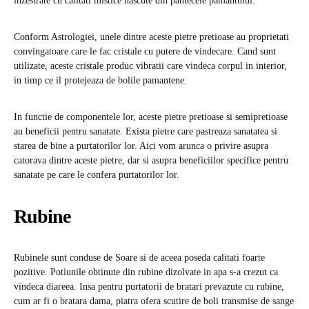
inzestrate cu calitati mistice nascute din pantecele pamantului.
Conform Astrologiei, unele dintre aceste pietre pretioase au proprietati
convingatoare care le fac cristale cu putere de vindecare. Cand sunt
utilizate, aceste cristale produc vibratii care vindeca corpul in interior,
in timp ce il protejeaza de bolile pamantene.
In functie de componentele lor, aceste pietre pretioase si semipretioase
au beneficii pentru sanatate. Exista pietre care pastreaza sanatatea si
starea de bine a purtatorilor lor. Aici vom arunca o privire asupra
catorava dintre aceste pietre, dar si asupra beneficiilor specifice pentru
sanatate pe care le confera purtatorilor lor.
Rubine
Rubinele sunt conduse de Soare si de aceea poseda calitati foarte
pozitive. Potiunile obtinute din rubine dizolvate in apa s-a crezut ca
vindeca diareea. Insa pentru purtatorii de bratari prevazute cu rubine,
cum ar fi o bratara dama, piatra ofera scutire de boli transmise de sange