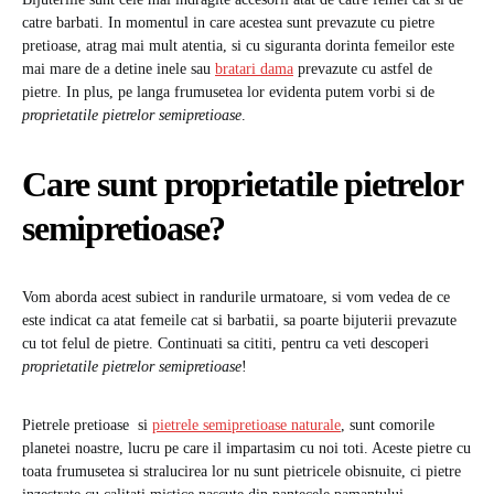
catre barbati. In momentul in care acestea sunt prevazute cu pietre
pretioase, atrag mai mult atentia, si cu siguranta dorinta femeilor este
mai mare de a detine inele sau
bratari dama
prevazute cu astfel de
pietre. In plus, pe langa frumusetea lor evidenta putem vorbi si de
proprietatile pietrelor semipretioase
.
Care sunt proprietatile pietrelor
semipretioase?
Vom aborda acest subiect in randurile urmatoare, si vom vedea de ce
este indicat ca atat femeile cat si barbatii, sa poarte bijuterii prevazute
cu tot felul de pietre. Continuati sa cititi, pentru ca veti descoperi
proprietatile pietrelor semipretioase
!
Pietrele pretioase si
pietrele semipretioase naturale
, sunt comorile
planetei noastre, lucru pe care il impartasim cu noi toti. Aceste pietre cu
toata frumusetea si stralucirea lor nu sunt pietricele obisnuite, ci pietre