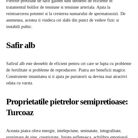
Pietrele pretioase de safir galben sunt deosebit de eficiente in
tratamentul bolilor de tensiune si tensiune arteriala. Ajuta la
reintoarcerea potentei si la cresterea numarului de spermatozoizi. De
asemenea, acestea ii vindeca cei slabi din punct de vedere fizic si
instabili psihic.
Safir alb
Safirul alb este deosebit de eficient pentru cei care se lupta cu probleme
de fertilitate si probleme de reproducere. Piatra are beneficii magice.
Construieste imunitatea si ii ajuta pe purtatorii sa devina mai atractivi
odata cu varsta.
Proprietatile pietrelor semipretioase:
Turcoaz
Aceasta piatra ofera energie, intelepciune, seninatate, integralitate,
exprimare de sine, creativitate, liniste sufleteasca, echilibru emotional,