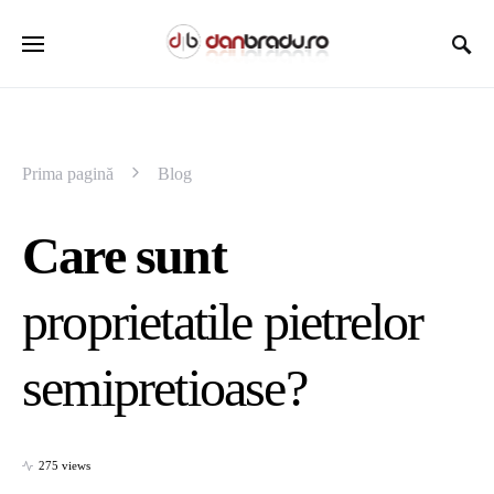
Prima pagină
Blog
Care sunt
proprietatile pietrelor
semipretioase?
275 views