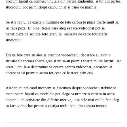
precum faptul ca primesc tinutele din partea studioului, si tot din partea
studioului pot primi drept cadou chiar si truse de machiaj.
Se stie faptul ca exista o multime de fete carora le place foarte mult sa
isi faca poze. Ei bine, fetele care aleg sa faca videochat pot sa
beneficieze de sedinte foto gratuite, realizate de catre fotografii
studioului.
Exista fete care au ales sa practice videochatul deoarece au avut o
situatie financiara foarte grea si nu si-au permis foarte multe lucruri, iar
acest lucru le-a determinat sa opteze pentru videochat, deoarece isi
doresc sa isi permita acum tot ceea ce le trece prin cap.
Asadar, atunci cand incepem sa discutam despre videochat, trebuie sa
mentionam faptul ca modelele pot alege sa urmeze o cariera in acest
domeniu de activitate din diferite motive, insa cele mai multe fete aleg
sa faca videochat pentru a castiga multi bani din aceasta munca.