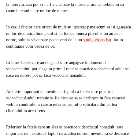
la interviu, sau pot sa nu fie chemate la interviu, asa ca trebuie sa isi
caute in continuare un loc de munca.
In cazul fetelor care oricat de mult au incercat pana acum sa isi gaseasca
un loc de munca bine platit si un loc de munca placut si nu au avut
noroc, solutia salvatoare poate veni de la un
studio videochat
, iar in
continuare vom vedea de ce.
Ei bine, fetele care au de gand sa se angajeze in domeniul
videochatului, pot alege in primul rand sa practice videochatul adult sau
daca isi doresc pot sa faca videochat nonadult.
Aici este important de mentionat faptul ca fetele care practica
videochatul adult trebuie sa fie dispuse sa se dezbrace in fata camerei
web in conditiile in care acestea au primit o solicitare din partea
clientului in acest sens.
Referitor la fetele care au ales sa practice videochatul nonadult, este
important de mentionat faptul ca acestea nu sunt nevoite sa se dezbrace