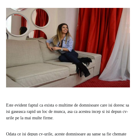
Este evident faptul ca exista o multime de domnisoare care isi doresc sa
isi gaseasca rapid un loc de munca, asa ca acestea incep si isi depun cv-
urile pe la mai multe firme.
Odata ce isi depun cv-urile, aceste domnisoare au sanse sa fie chemate