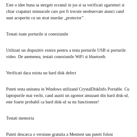
Este o idee buna sa stergeti ecranul in jos si sa verificati zgarieturi si
chiar crapaturi minuscule care pot fi trecute neobservate atunci cand
sunt acoperite cu un strat murdar „protector”.
Testati toate porturile si conexiunile
Utilizati un dispozitiv extern pentru a testa porturile USB si porturile
video. De asemenea, testati conexiunile WiFi si bluetooth.
Verificati daca exista un hard disk defect
Puteti testa unitatea in Windows utilizand CrystalDiskInfo Portable. Cu
laptopurile mai vechi, cand auziti un zgomot amuzant din hard disk-ul,
este foarte probabil ca hard disk-ul sa nu functioneze!
Testati memoria
Puteti descarca o versiune gratuita a Memtest sau puteti folosi