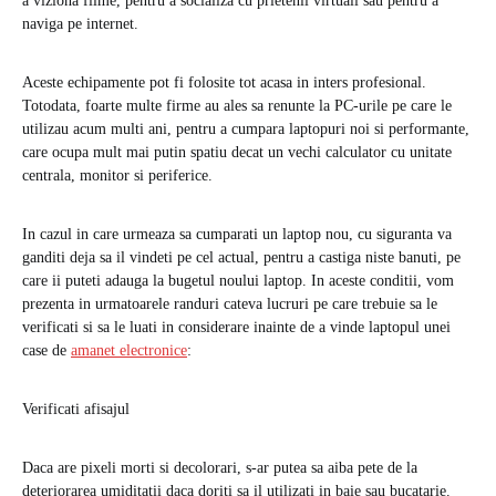
a viziona filme, pentru a socializa cu prietenii virtuali sau pentru a
naviga pe internet.
Aceste echipamente pot fi folosite tot acasa in inters profesional.
Totodata, foarte multe firme au ales sa renunte la PC-urile pe care le
utilizau acum multi ani, pentru a cumpara laptopuri noi si performante,
care ocupa mult mai putin spatiu decat un vechi calculator cu unitate
centrala, monitor si periferice.
In cazul in care urmeaza sa cumparati un laptop nou, cu siguranta va
ganditi deja sa il vindeti pe cel actual, pentru a castiga niste banuti, pe
care ii puteti adauga la bugetul noului laptop. In aceste conditii, vom
prezenta in urmatoarele randuri cateva lucruri pe care trebuie sa le
verificati si sa le luati in considerare inainte de a vinde laptopul unei
case de
amanet electronice
:
Verificati afisajul
Daca are pixeli morti si decolorari, s-ar putea sa aiba pete de la
deteriorarea umiditatii daca doriti sa il utilizati in baie sau bucatarie.