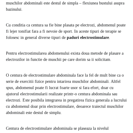
muschilor abdominali este destul de simpla – flexiunea bustului asupra
bazinului.
Cu conditia ca centura sa fie bine plasata pe electrozi, abdomenul poate
fi lejer tonifiat fara a fi nevoie de sport. In aceste tipuri de terapie se
folosesc in general diverse tipuri de
paduri electrostimulare
.
Pentru electrostimularea abdomenului exista doua metode de plasare a
electrozilor in functie de muschii pe care dorim sa ii solicitam.
O centura de electrostimulare abdominala face la fel de mult bine ca o
serie de exercitii fizice pentru intarirea muschilor abdominali. Altfel
spus, abdomenul poate fi lucrat foarte usor si fara efort, doar cu
ajutorul electrostimularii realizate printr-o centura abdominala sau
electrozi. Este posibila integrarea in pregatirea fizica generala a lucrului
cu abdomenul doar prin electrostimulare, deoarece traiectul muschilor
abdominali este destul de simplu.
Centura de electrostimulare abdominala se plaseaza la nivelul