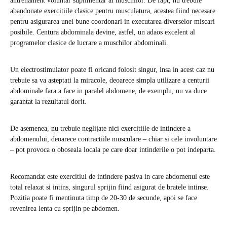
antrenament voluntar suplimentar al muschilor. De fapt, nu trebuie
abandonate exercitiile clasice pentru musculatura, acestea fiind necesare
pentru asigurarea unei bune coordonari in executarea diverselor miscari
posibile. Centura abdominala devine, astfel, un adaos excelent al
programelor clasice de lucrare a muschilor abdominali.
Un electrostimulator poate fi oricand folosit singur, insa in acest caz nu
trebuie sa va asteptati la miracole, deoarece simpla utilizare a centurii
abdominale fara a face in paralel abdomene, de exemplu, nu va duce
garantat la rezultatul dorit.
De asemenea, nu trebuie neglijate nici exercitiile de intindere a
abdomenului, deoarece contractiile musculare – chiar si cele involuntare
– pot provoca o oboseala locala pe care doar intinderile o pot indeparta.
Recomandat este exercitiul de intindere pasiva in care abdomenul este
total relaxat si intins, singurul sprijin fiind asigurat de bratele intinse.
Pozitia poate fi mentinuta timp de 20-30 de secunde, apoi se face
revenirea lenta cu sprijin pe abdomen.