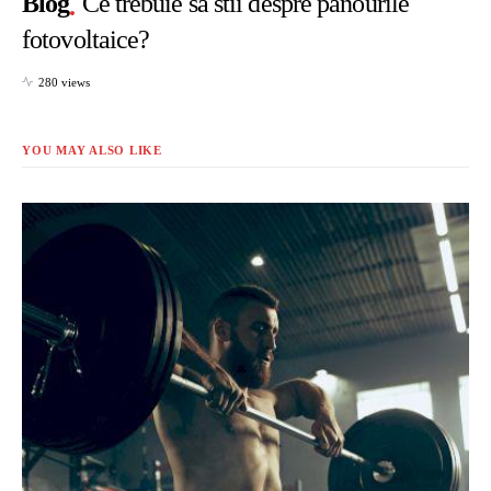
Blog
Ce trebuie sa stii despre panourile
fotovoltaice?
280 views
YOU MAY ALSO LIKE