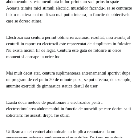
abdomenului si este mentinuta in loc printr-un scai prins in spate.
Aceasta trimite mici stimuli electrici muschilor facandu-i sa se contracte
intr-o maniera mai mult sau mai putin intensa, in functie de obiectivele
care se doresc atinse.
Electrozii sau centura permit obtinerea aceluiasi rezultat, insa avantajul
centurii in raport cu electrozii este reprezentat de simplitatea in folosire.
Nu exista niciun fir de legat. Centura este gata de folosire in orice
moment si aproape in orice loc.
Mai mult decat atat, centura suplimenteaza antrenamentul sportiv; dupa
un program de cel putin 20 de minute pe zi, se pot efectua, de exemplu,
anumite exercitii de gimnastica statica destul de usor.
Exista doua metode de pozitionare a electrozilor pentru
electrostimularea abdomenului in functie de muschii pe care dorim sa ii
solicitam: fie asezati drept, fie oblic.
Utilizarea unei centuri abdominale nu implica renuntarea la un