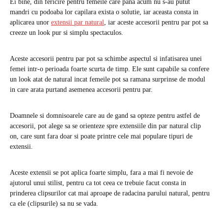
Ei bine, din fericire pentru femeile care pana acum nu s-au putut
mandri cu podoaba lor capilara exista o solutie, iar aceasta consta in
aplicarea unor
extensii par natural
, iar aceste accesorii pentru par pot sa
creeze un look pur si simplu spectaculos.
Aceste accesorii pentru par pot sa schimbe aspectul si infatisarea unei
femei intr-o perioada foarte scurta de timp. Ele sunt capabile sa confere
un look atat de natural incat femeile pot sa ramana surprinse de modul
in care arata purtand asemenea accesorii pentru par.
Doamnele si domnisoarele care au de gand sa opteze pentru astfel de
accesorii, pot alege sa se orienteze spre extensiile din par natural clip
on, care sunt fara doar si poate printre cele mai populare tipuri de
extensii.
Aceste extensii se pot aplica foarte simplu, fara a mai fi nevoie de
ajutorul unui stilist, pentru ca tot ceea ce trebuie facut consta in
prinderea clipsurilor cat mai aproape de radacina parului natural, pentru
ca ele (clipsurile) sa nu se vada.