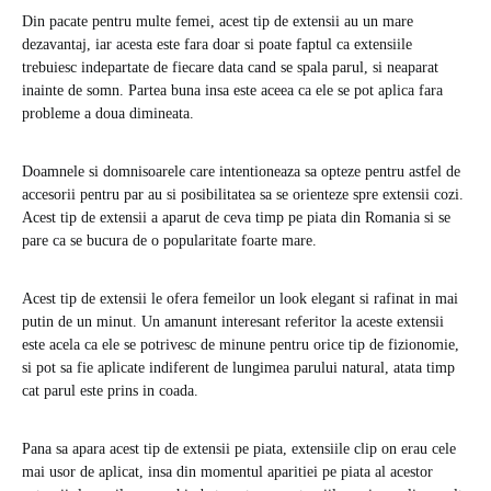
Din pacate pentru multe femei, acest tip de extensii au un mare
dezavantaj, iar acesta este fara doar si poate faptul ca extensiile
trebuiesc indepartate de fiecare data cand se spala parul, si neaparat
inainte de somn. Partea buna insa este aceea ca ele se pot aplica fara
probleme a doua dimineata.
Doamnele si domnisoarele care intentioneaza sa opteze pentru astfel de
accesorii pentru par au si posibilitatea sa se orienteze spre extensii cozi.
Acest tip de extensii a aparut de ceva timp pe piata din Romania si se
pare ca se bucura de o popularitate foarte mare.
Acest tip de extensii le ofera femeilor un look elegant si rafinat in mai
putin de un minut. Un amanunt interesant referitor la aceste extensii
este acela ca ele se potrivesc de minune pentru orice tip de fizionomie,
si pot sa fie aplicate indiferent de lungimea parului natural, atata timp
cat parul este prins in coada.
Pana sa apara acest tip de extensii pe piata, extensiile clip on erau cele
mai usor de aplicat, insa din momentul aparitiei pe piata al acestor