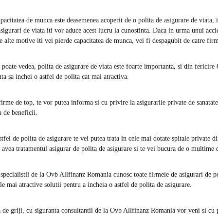
apacitatea de munca este deasemenea acoperit de o polita de asigurare de viata, 
igurari de viata iti vor aduce acest lucru la cunostinta. Daca in urma unui acc
te alte motive iti vei pierde capacitatea de munca, vei fi despagubit de catre fir
poate vedea, polita de asigurare de viata este foarte importanta, si din fericire
a sa inchei o astfel de polita cat mai atractiva.
firme de top, te vor putea informa si cu privire la asigurarile private de sanatate
 de beneficii.
tfel de polita de asigurare te vei putea trata in cele mai dotate spitale private di
a avea tratamentul asigurar de polita de asigurare si te vei bucura de o multime 
 specialistii de la Ovb Allfinanz Romania cunosc toate firmele de asigurari de p
le mai atractive solutii pentru a incheia o astfel de polita de asigurare.
ta de griji, cu siguranta consultantii de la Ovb Allfinanz Romania vor veni si cu