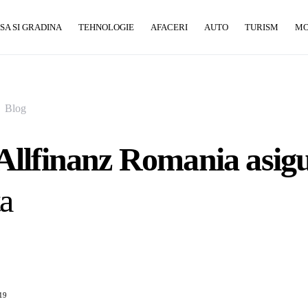
SA SI GRADINA
TEHNOLOGIE
AFACERI
AUTO
TURISM
M
Blog
llfinanz Romania asigu
ta
019