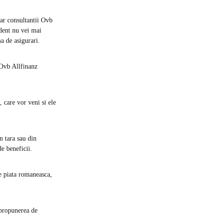
iar consultantii Ovb
ident nu vei mai
ma de asigurari.
 Ovb Allfinanz
, care vor veni si ele
n tara sau din
de beneficii.
e piata romaneasca,
 propunerea de