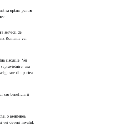
tant sa optam pentru
pect.
a servicii de
nanz Romania vei
ua riscurile. Vei
 supravietuire, asa
 asigurare din partea
ul sau beneficiarii
nchei o asemenea
si vei deveni invalid,