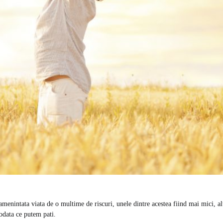
 amenintata viata de o multime de riscuri, unele dintre acestea fiind mai mici, al
iodata ce putem pati.