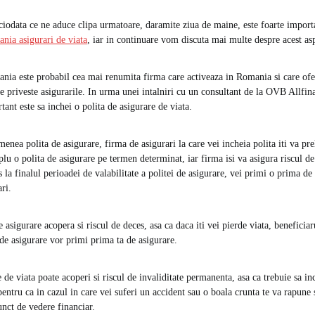
ciodata ce ne aduce clipa urmatoare, daramite ziua de maine, este foarte impor
ia asigurari de viata
, iar in continuare vom discuta mai multe despre acest as
a este probabil cea mai renumita firma care activeaza in Romania si care ofer
ce priveste asigurarile. In urma unei intalniri cu un consultant de la OVB Allfi
tant este sa inchei o polita de asigurare de viata.
nea polita de asigurare, firma de asigurari la care vei incheia polita iti va prel
lu o polita de asigurare pe termen determinat, iar firma isi va asigura riscul de
s la finalul perioadei de valabilitate a politei de asigurare, vei primi o prima de
ri.
asigurare acopera si riscul de deces, asa ca daca iti vei pierde viata, beneficiar
 de asigurare vor primi prima ta de asigurare.
 de viata poate acoperi si riscul de invaliditate permanenta, asa ca trebuie sa i
pentru ca in cazul in care vei suferi un accident sau o boala crunta te va rapune 
unct de vedere financiar.