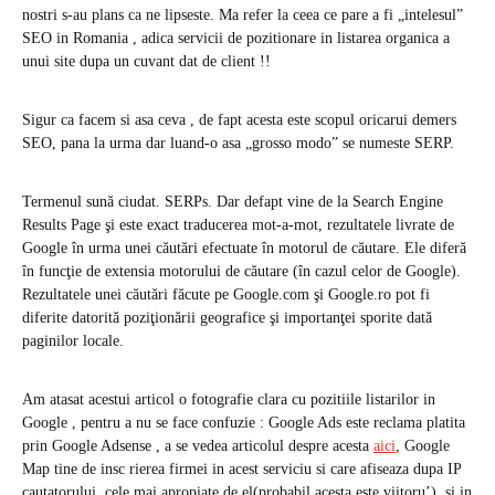
nostri s-au plans ca ne lipseste. Ma refer la ceea ce pare a fi „intelesul”
SEO in Romania , adica servicii de pozitionare in listarea organica a
unui site dupa un cuvant dat de client !!
Sigur ca facem si asa ceva , de fapt acesta este scopul oricarui demers
SEO, pana la urma dar luand-o asa „grosso modo” se numeste SERP.
Termenul sună ciudat. SERPs. Dar defapt vine de la Search Engine
Results Page şi este exact traducerea mot-a-mot, rezultatele livrate de
Google în urma unei căutări efectuate în motorul de căutare. Ele diferă
în funcţie de extensia motorului de căutare (în cazul celor de Google).
Rezultatele unei căutări făcute pe Google.com şi Google.ro pot fi
diferite datorită poziţionării geografice şi importanţei sporite dată
paginilor locale.
Am atasat acestui articol o fotografie clara cu pozitiile listarilor in
Google , pentru a nu se face confuzie : Google Ads este reclama platita
prin Google Adsense , a se vedea articolul despre acesta
aici
, Google
Map tine de insc rierea firmei in acest serviciu si care afiseaza dupa IP
cautatorului, cele mai apropiate de el(probabil acesta este viitoru’), si in