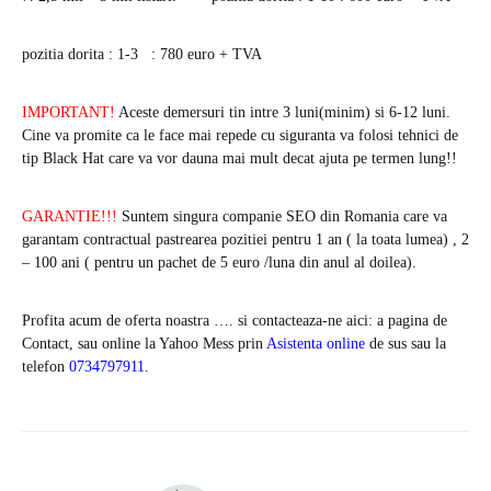
pozitia dorita : 1-3 :
780 euro + TVA
IMPORTANT!
Aceste demersuri tin intre 3 luni(minim) si 6-12 luni.
Cine va promite ca le face mai repede cu siguranta va folosi tehnici de
tip Black Hat care va vor dauna mai mult decat ajuta pe termen lung!!
GARANTIE!!!
Suntem singura companie SEO din Romania care va
garantam contractual pastrearea pozitiei pentru 1 an ( la toata lumea) , 2
– 100 ani ( pentru un pachet de 5 euro /luna din anul al doilea).
Profita acum de oferta noastra …. si contacteaza-ne aici: a pagina de
Contact, sau online la Yahoo Mess prin
Asistenta online
de sus sau la
telefon
0734797911
.