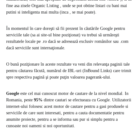
fine asa zisele Organic Listing , unde se pot obtine listari cu bani mai
putini si inteligenta mai multa (inca , se mai poate).
În momentul în care doreşti să fii prezent în căutările Google pentru
serviciile tale (sa ai site-ul bine poziţionat) va trebui să urmăreşti
rezultatele locale pe .ro dacă se adresează exclusiv românilor sau .com
dacă serviciile sunt internaţionale.
O bună poziţionare în aceste rezultate va veni din relevanţa paginii tale
pentru căutarea făcută, numărul de IBL-uri (InBound Links) care trimit
spre respectiva pagină şi poate puţin valoarea pagerank-ului.
Google
este cel mai cunoscut motor de cautare de la nivel mondial. In
Romania, peste
95%
dintre cautari se efectueaza cu Google. Utilizatorii
internet-ului folosesc acest motor de cautare pentru a gasi produsele si
serviciile de care sunt interesati, pentru a cauta documentatie pentru
anumite proiecte, pentru a se informa sau pur si simplu pentru a
cunoaste noi oameni si noi oportunitati.