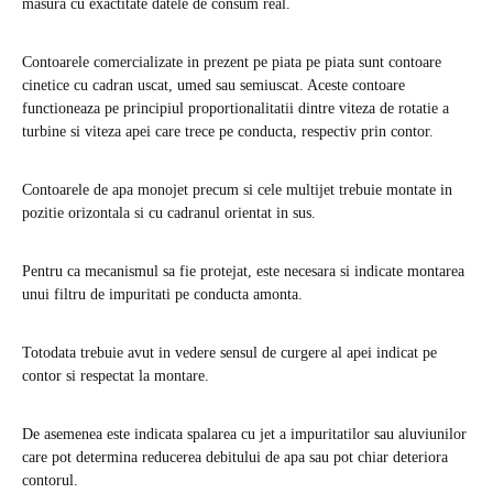
masura cu exactitate datele de consum real.
Contoarele comercializate in prezent pe piata pe piata sunt contoare
cinetice cu cadran uscat, umed sau semiuscat. Aceste contoare
functioneaza pe principiul proportionalitatii dintre viteza de rotatie a
turbine si viteza apei care trece pe conducta, respectiv prin contor.
Contoarele de apa monojet precum si cele multijet trebuie montate in
pozitie orizontala si cu cadranul orientat in sus.
Pentru ca mecanismul sa fie protejat, este necesara si indicate montarea
unui filtru de impuritati pe conducta amonta.
Totodata trebuie avut in vedere sensul de curgere al apei indicat pe
contor si respectat la montare.
De asemenea este indicata spalarea cu jet a impuritatilor sau aluviunilor
care pot determina reducerea debitului de apa sau pot chiar deteriora
contorul.