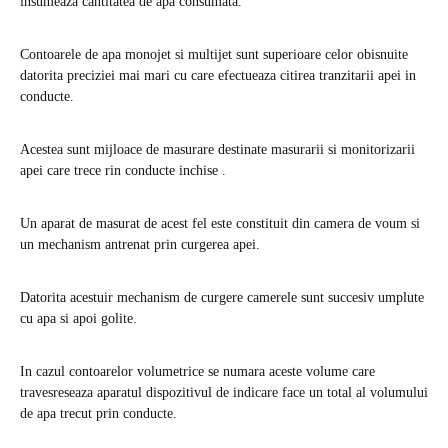
insumeaza cantitatea de apa consumata.
Contoarele de apa monojet si multijet sunt superioare celor obisnuite
datorita preciziei mai mari cu care efectueaza citirea tranzitarii apei in
conducte.
Acestea sunt mijloace de masurare destinate masurarii si monitorizarii
apei care trece rin conducte inchise .
Un aparat de masurat de acest fel este constituit din camera de voum si
un mechanism antrenat prin curgerea apei.
Datorita acestuir mechanism de curgere camerele sunt succesiv umplute
cu apa si apoi golite.
In cazul contoarelor volumetrice se numara aceste volume care
travesreseaza aparatul dispozitivul de indicare face un total al volumului
de apa trecut prin conducte.